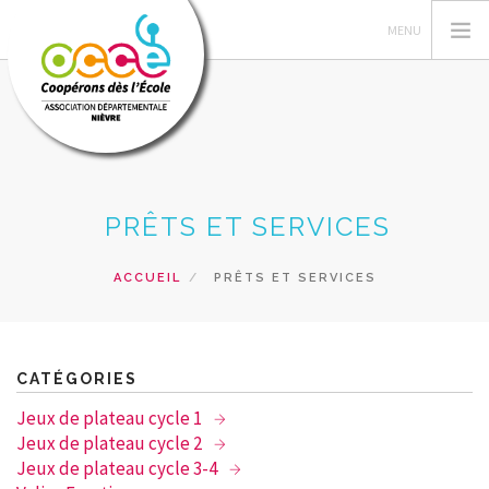
L'OCCE
PRÊTS ET SERVICES
COIN DU MANDATAIRE
ACTIONS PEDAGOGIQUES
ACCUEIL
PRÊTS ET SERVICES
RESSOURCES
FORMATIONS
PRÊTS ET SERVICES
CATÉGORIES
RECHERCHER
Jeux de plateau cycle 1
Jeux de plateau cycle 2
CONTACT
Jeux de plateau cycle 3-4