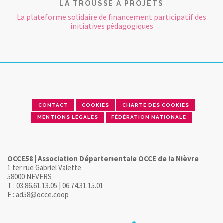
LA TROUSSE À PROJETS
La plateforme solidaire de financement participatif des
initiatives pédagogiques
CONTACT
COOKIES
CHARTE DES COOKIES
MENTIONS LÉGALES
FÉDÉRATION NATIONALE
OCCE58 | Association Départementale OCCE de la Nièvre
1 ter rue Gabriel Valette
58000 NEVERS
T : 03.86.61.13.05 | 06.74.31.15.01
E : ad58@occe.coop