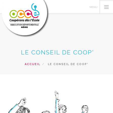
L'OCCE
LE CONSEIL DE COOP'
COIN DU MANDATAIRE
ACTIONS PEDAGOGIQUES
ACCUEIL
LE CONSEIL DE COOP'
RESSOURCES
FORMATIONS
PRÊTS ET SERVICES
RECHERCHER
CONTACT