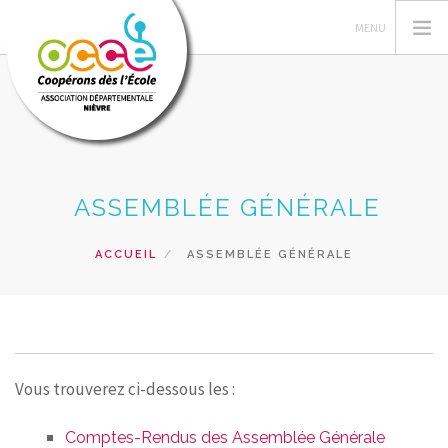
L'OCCE
ASSEMBLÉE GÉNÉRALE
COIN DU MANDATAIRE
ACTIONS PEDAGOGIQUES
ACCUEIL
ASSEMBLÉE GÉNÉRALE
RESSOURCES
FORMATIONS
PRÊTS ET SERVICES
RECHERCHER
Vous trouverez ci-dessous les :
CONTACT
Comptes-Rendus des Assemblée Générale