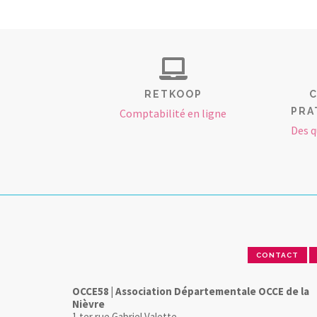
RETKOOP
C
PRA
Comptabilité en ligne
Des q
CONTACT
OCCE58 | Association Départementale OCCE de la
Nièvre
1 ter rue Gabriel Valette