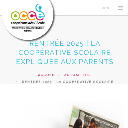
RENTRÉE 2025 | LA
L'OCCE
COOPÉRATIVE SCOLAIRE
COIN DU MANDATAIRE
EXPLIQUÉE AUX PARENTS
ACTIONS PEDAGOGIQUES
ACCUEIL
ACTUALITÉS
RESSOURCES
RENTRÉE 2025 | LA COOPÉRATIVE SCOLAIRE
FORMATIONS
EXPLIQUÉE AUX PARENTS
PRÊTS ET SERVICES
RECHERCHER
CONTACT