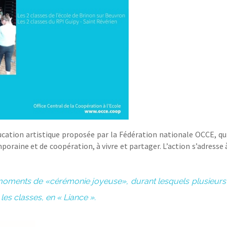
cation artistique proposée par la Fédération nationale OCCE, qui
aine et de coopération, à vivre et partager. L’action s’adresse 
oments de «cérémonie joyeuse», durant lesquels plusieurs 
les classes, en « Liance ».