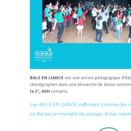
BALS EN LIANCE
est une action pédagogique d’édu
chorégraphes dans une démarche de danse contempor
la 3°, ASH
compris.
Les BALS EN LIANCE
s’affirment comme des m
Le Bal est un moment de partage, le bal reliant 